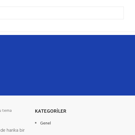
KATEGORILER
ğu tema
Genel
de harika bir