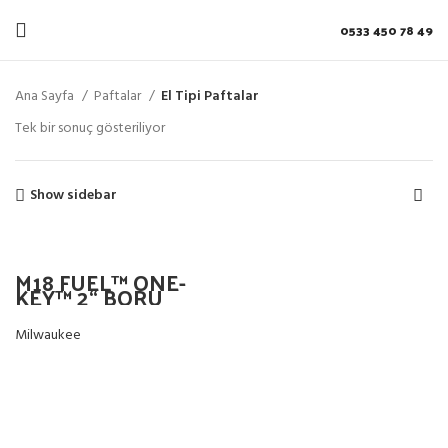
0533 450 78 49
Ana Sayfa
Paftalar
El Tipi Paftalar
Tek bir sonuç gösteriliyor
Show sidebar
M18 FUEL™ ONE-
KEY™ 2“ BORU
PAFTASI M18 FPT2-
0
Milwaukee