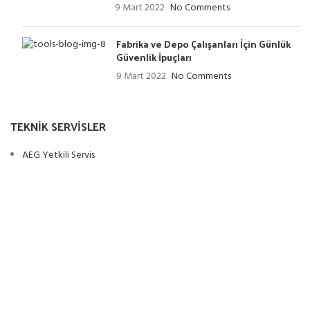
9 Mart 2022
No Comments
Fabrika ve Depo Çalışanları İçin Günlük
Güvenlik İpuçları
9 Mart 2022
No Comments
TEKNIK SERVISLER
AEG Yetkili Servis
Askaynak Yetkili Servis
Milwaukee Yetkili Servis
Keyang Yetkili Servis
Ryobi Yetkili Servis
Eibenstock Yetkili Servis
Alfra Yetkili Servis