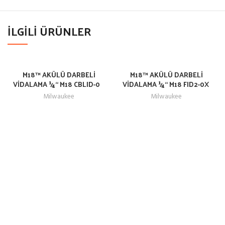
İLGILI ÜRÜNLER
M18™ AKÜLÜ DARBELİ
M18™ AKÜLÜ DARBELİ
VİDALAMA 1⁄4“ M18 CBLID-0
VİDALAMA 1⁄4“ M18 FID2-0X
Milwaukee
Milwaukee