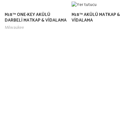
M18™ ONE-KEY AKÜLÜ
M18™ AKÜLÜ MATKAP &
DARBELİ MATKAP & VİDALAMA
VİDALAMA
M18 ONEPD2-502X
Milwaukee