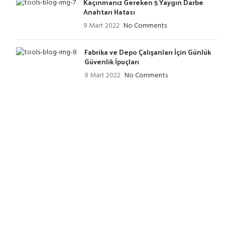
Kaçınmanız Gereken 5 Yaygın Darbe
Anahtarı Hatası
9 Mart 2022
No Comments
Fabrika ve Depo Çalışanları İçin Günlük
Güvenlik İpuçları
9 Mart 2022
No Comments
TEKNIK SERVISLER
AEG Yetkili Servis
Askaynak Yetkili Servis
Milwaukee Yetkili Servis
Keyang Yetkili Servis
Ryobi Yetkili Servis
Eibenstock Yetkili Servis