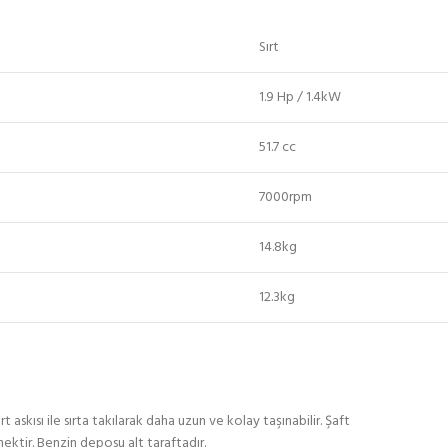
Sırt
1.9 Hp / 1.4kW
51.7 cc
7000rpm
14.8kg
12.3kg
 askısı ile sırta takılarak daha uzun ve kolay taşınabilir. Şaft
ektir. Benzin deposu alt taraftadır.