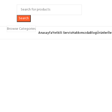
Search
Browse Categories
Anasayfa
Yetkili Servis
Hakkımızda
Blog
Ürünler
İl
Click to enlarge