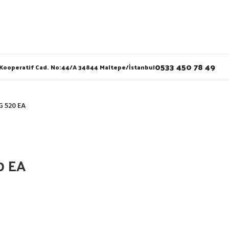
0533 450 78 49
 Kooperatif Cad. No:44/A 34844 Maltepe/İstanbul
 520 EA
0 EA