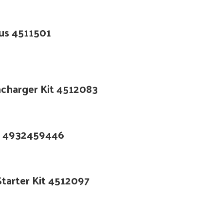
us 4511501
incharger Kit 4512083
 4932459446
Starter Kit 4512097