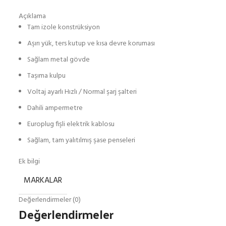
Açıklama
Tam izole konstrüksiyon
Aşırı yük, ters kutup ve kısa devre koruması
Sağlam metal gövde
Taşıma kulpu
Voltaj ayarlı Hızlı / Normal şarj şalteri
Dahili ampermetre
Europlug fişli elektrik kablosu
Sağlam, tam yalıtılmış şase penseleri
Ek bilgi
MARKALAR
Değerlendirmeler (0)
Değerlendirmeler