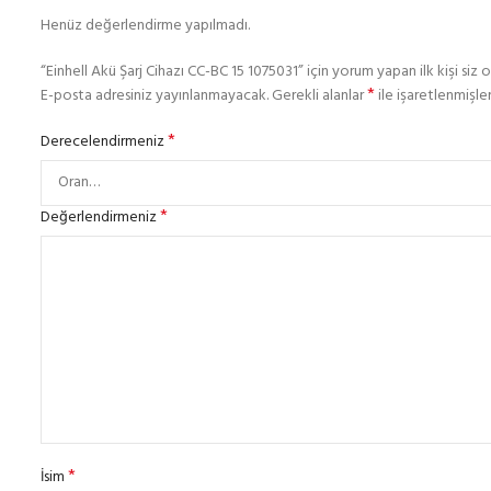
Henüz değerlendirme yapılmadı.
“Einhell Akü Şarj Cihazı CC-BC 15 1075031” için yorum yapan ilk kişi siz 
*
E-posta adresiniz yayınlanmayacak.
Gerekli alanlar
ile işaretlenmişler
*
Derecelendirmeniz
*
Değerlendirmeniz
*
İsim