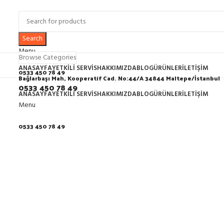
Search
Menu
Browse Categories
ANASAYFA
YETKILI SERVIS
HAKKIMIZDA
BLOG
ÜRÜNLER
İLETIŞIM
0533 450 78 49
Bağlarbaşı Mah, Kooperatif Cad. No:44/A 34844 Maltepe/İstanbul
0533 450 78 49
ANASAYFA
YETKILI SERVIS
HAKKIMIZDA
BLOG
ÜRÜNLER
İLETIŞIM
Menu
0533 450 78 49
Click to enlarge