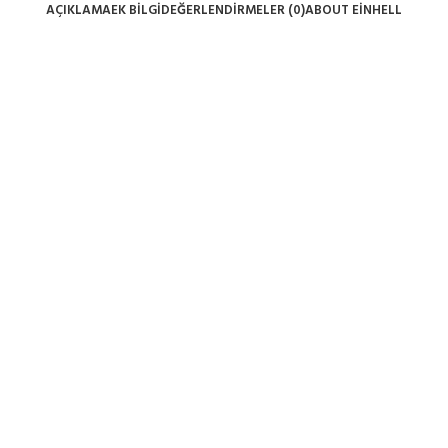
AÇIKLAMA
EK BILGI
DEĞERLENDIRMELER (0)
ABOUT EINHELL