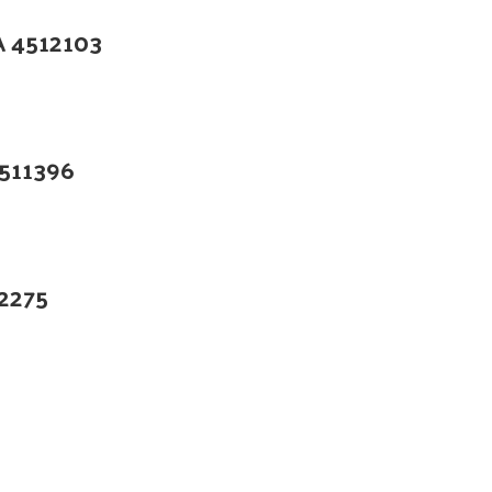
4A 4512103
4511396
02275