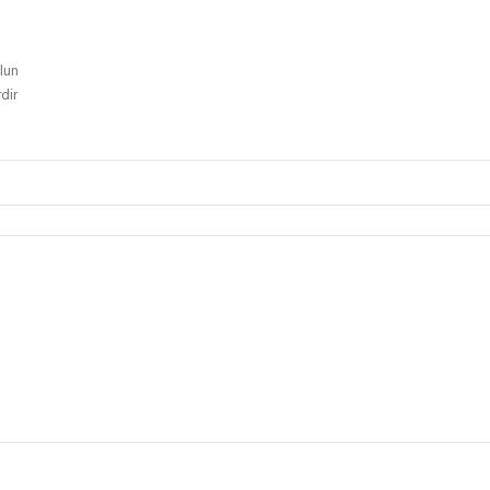
olun
dir