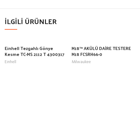
İLGILI ÜRÜNLER
Einhell Tezgahlı Gönye
M18™ AKÜLÜ DAİRE TESTERE
Kesme TC-MS 2112 T 4300317
M18 FCSRH66-0
Einhell
Milwaukee