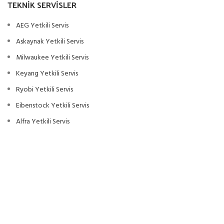
TEKNIK SERVISLER
AEG Yetkili Servis
Askaynak Yetkili Servis
Milwaukee Yetkili Servis
Keyang Yetkili Servis
Ryobi Yetkili Servis
Eibenstock Yetkili Servis
Alfra Yetkili Servis
Ottotech Yetkili Servis
YAGMURMAKİNE
2022 CREATED BY
ANKAGENCY
. PREMIUM E-COMMERCE
SOLUTIONS.