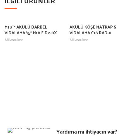
İLGILI ÜRÜNLER
M18™ AKÜLÜ DARBELİ
AKÜLÜ KÖŞE MATKAP &
VİDALAMA 1⁄4“ M18 FID2-0X
VİDALAMA C18 RAD-0
Milwaukee
Milwaukee
Yardıma mı ihtiyacın var?