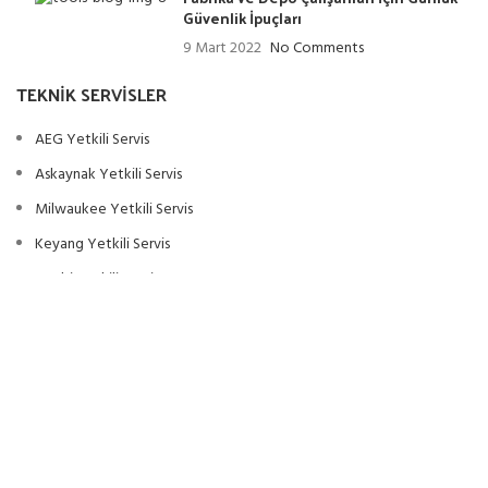
Güvenlik İpuçları
9 Mart 2022
No Comments
TEKNIK SERVISLER
AEG Yetkili Servis
Askaynak Yetkili Servis
Milwaukee Yetkili Servis
Keyang Yetkili Servis
Ryobi Yetkili Servis
Eibenstock Yetkili Servis
Alfra Yetkili Servis
Ottotech Yetkili Servis
YAGMURMAKİNE
2022 CREATED BY
ANKAGENCY
. PREMIUM E-COMMERCE
SOLUTIONS.