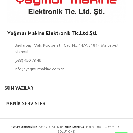
Yağmur Makine Elektronik Tic.Ltd.Şti.
Bağlarbaşı Mah, Kooperatif Cad. No:44/A 34844 Maltepe/
İstanbul
(533) 450 78 49
info@yagmurmakine.com.tr
SON YAZILAR
TEKNIK SERVISLER
YAGMURMAKİNE
2022 CREATED BY
ANKAGENCY
. PREMIUM E-COMMERCE
SOLUTIONS.