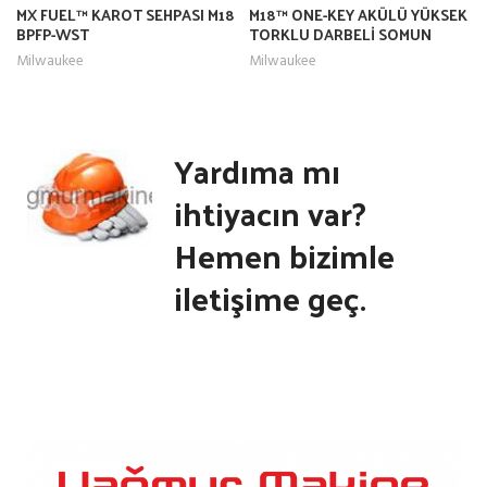
MX FUEL™ KAROT SEHPASI M18
M18™ ONE-KEY AKÜLÜ YÜKSEK
BPFP-WST
TORKLU DARBELİ SOMUN
SIKMA ½” (SEGMANLI) M18
Milwaukee
Milwaukee
ONEFHIWF12-0X
Yardıma mı
ihtiyacın var?
Hemen bizimle
iletişime geç.