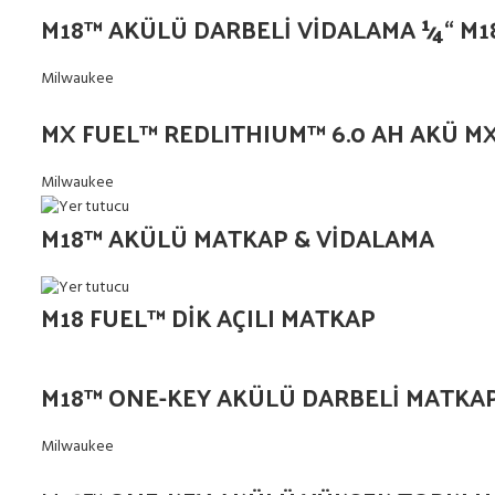
M18™ AKÜLÜ DARBELİ VİDALAMA 1⁄4“ M1
Milwaukee
MX FUEL™ REDLITHIUM™ 6.0 AH AKÜ M
Milwaukee
M18™ AKÜLÜ MATKAP & VİDALAMA
M18 FUEL™ DİK AÇILI MATKAP
M18™ ONE-KEY AKÜLÜ DARBELİ MATKAP
Milwaukee