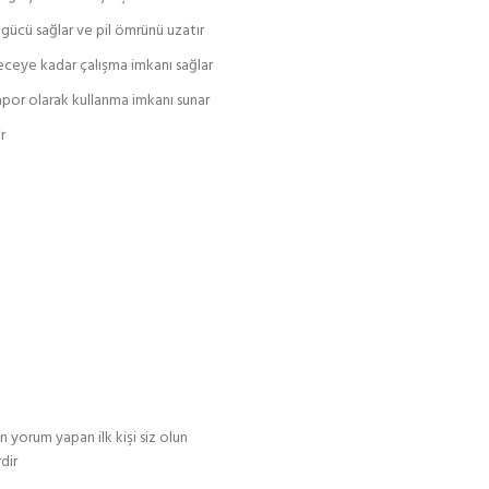
 gücü sağlar ve pil ömrünü uzatır
eceye kadar çalışma imkanı sağlar
apor olarak kullanma imkanı sunar
r
rum yapan ilk kişi siz olun
dir