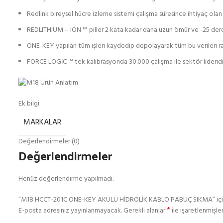
Redlink bireysel hücre izleme sistemi çalışma süresince ihtiyaç olan
REDLITHIUM – ION ™ piller 2 kata kadar daha uzun ömür ve -25 der
ONE-KEY yapılan tüm işleri kaydedip depolayarak tüm bu verileri r
FORCE LOGİC ™ tek kalibrasyonda 30.000 çalışma ile sektör lideridi
Ek bilgi
MARKALAR
Değerlendirmeler (0)
Değerlendirmeler
Henüz değerlendirme yapılmadı.
“M18 HCCT-201C ONE-KEY AKÜLÜ HİDROLİK KABLO PABUÇ SIKMA” için yo
*
E-posta adresiniz yayınlanmayacak.
Gerekli alanlar
ile işaretlenmişler