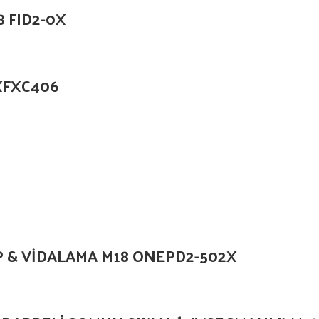
8 FID2-0X
XFXC406
 & VİDALAMA M18 ONEPD2-502X