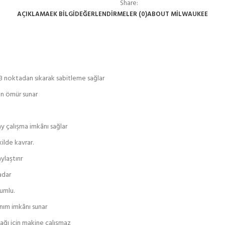
Share:
AÇIKLAMA
EK BILGI
DEĞERLENDIRMELER (0)
ABOUT MILWAUKEE
3 noktadan sıkarak sabitleme sağlar
n ömür sunar
y çalışma imkânı sağlar
lde kavrar.
laştırır
adar
yumlu.
anım imkânı sunar
ağı için makine çalışmaz