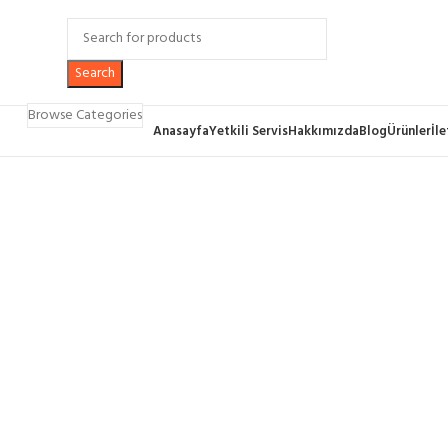
Search
Browse Categories
Anasayfa
Yetkili Servis
Hakkımızda
Blog
Ürünler
İl
Click to enlarge