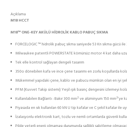
Açıklama
M18 HCCT
M18™ ONE-KEY AKÜLÜ HİDROLİK KABLO PABUÇ SIKMA
FORCELOGIC ™ hidrolik pabuç sıkma saniyede 53 Kn sıkma gücü ile 
Milwaukee patentli POWERSTATE kömürsüz motor 4 kat daha uzu
Tek elle kontrol sağlayan dengeli tasarım
350o dönebilen kafa ve ince çene tasarımı en zorlu koşullarda kola
Mükemmel yapıdaki çene, kablo ve pabucu mümkün olan en iyi şeki
PFM (Kuvvet Takip sistemi) Yeşil ışık basınç dengesini izlemeyi kolay
Kullanılabilen Bağlantı : Bakır 300 mm² ve alüminyum 150 mm²’ye k
Piyasada en sık kullanılan 60 kN U tip kafalar ve C şekil kafalar ile u
İzalasyonlu elektronik kart, tozlu ve nemli ortamlarda güvenli kull
Pilde yeterli enerji olmaması durumunda sağlıklı sabitleme olmayac