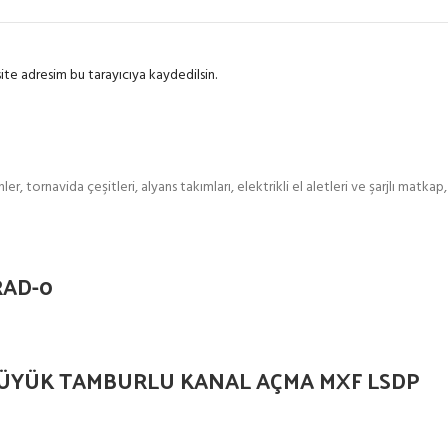
ite adresim bu tarayıcıya kaydedilsin.
, tornavida çeşitleri, alyans takımları, elektrikli el aletleri ve şarjlı matkap
RAD-0
ÜYÜK TAMBURLU KANAL AÇMA MXF LSDP