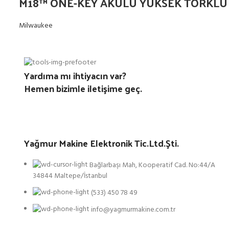
M18™ ONE-KEY AKÜLÜ YÜKSEK TORKLU
Milwaukee
Yardıma mı ihtiyacın var?
Hemen bizimle iletişime geç.
Yağmur Makine Elektronik Tic.Ltd.Şti.
Bağlarbaşı Mah, Kooperatif Cad. No:44/A
34844 Maltepe/İstanbul
(533) 450 78 49
info@yagmurmakine.com.tr