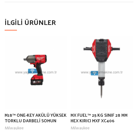
İLGILI ÜRÜNLER
M18™ ONE-KEY AKÜLÜ YÜKSEK
MX FUEL™ 25 KG SINIF 28 MM
TORKLU DARBELİ SOMUN
HEX KIRICI MXF XC406
SIKMA 1” (SEGMANLI)
Milwaukee
Milwaukee