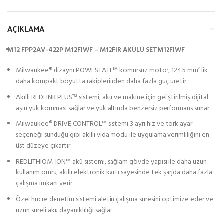
AÇIKLAMA
M12 FPP2AV-422P M12FIWF – M12FIR AKÜLÜ SET
M12FIWF
Milwaukee® dizaynı POWESTATE™ kömürsüz motor, 124.5 mm’ lik
daha kompakt boyutta rakiplerinden daha fazla güç üretir
Akıllı REDLINK PLUS™ sistemi, akü ve makine için geliştirilmiş dijital
aşırı yük koruması sağlar ve yük altında benzersiz performans sunar
Milwaukee® DRIVE CONTROL™ sistemi 3 ayrı hız ve tork ayar
seçeneği sunduğu gibi akıllı vida modu ile uygulama verimliliğini en
üst düzeye çıkartır
REDLITHIOM-ION™ akü sistemi, sağlam gövde yapısı ile daha uzun
kullanım ömrü, akıllı elektronik kartı sayesinde tek şarjda daha fazla
çalışma imkanı verir
Özel hücre denetim sistemi aletin çalışma süresini optimize eder ve
uzun süreli akü dayanıklılığı sağlar .