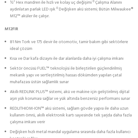
½” Hex mandren ile hızlı ve kolay uç değişimi º Çalışma Alanını
aydınlatan parlak LED ışık º Değişken akü sistemi; Bütün Milwaukee®
M12™ aküler ile çalışır.
M12FIR
81 Nm Tork ve 175 devir ile otomotiv, tamir bakım gibi sektörlere
ideal çözüm
Kısa ve Dar kafa dizaynı ile dar alanlarda daha iyi çalışma imkanı
Sektör öncüsü FUEL™ teknolojisi ile birleştirilen güçlendirilmiş
mekanik yapı ve sertleştirilmiş hassas dökümden yapılan çatal
muhafazası üstün sağlamlık sunar
Akıllı REDLINK PLUS™ sistemi, akü ve makine için geliştirilmiş dijital
aşırı yük koruması sağlar ve yük altında benzersiz performans sunar
REDLITHIOM-ION™ akü sistemi, sağlam gövde yapısı ile daha uzun
kullanım ömrü, akıllı elektronik kartı sayesinde tek şarjda daha fazla
çalışma imkanı verir
Değişken hızlı metal mandal uygulama sırasında daha fazla kullanıcı