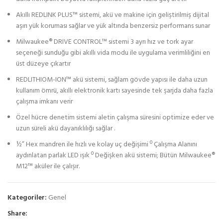
Akıllı REDLINK PLUS™ sistemi, akü ve makine için geliştirilmiş dijital
aşırı yük koruması sağlar ve yük altında benzersiz performans sunar
Milwaukee® DRIVE CONTROL™ sistemi 3 ayrı hız ve tork ayar
seçeneği sunduğu gibi akıllı vida modu ile uygulama verimliliğini en
üst düzeye çıkartır
REDLITHIOM-ION™ akü sistemi, sağlam gövde yapısı ile daha uzun
kullanım ömrü, akıllı elektronik kartı sayesinde tek şarjda daha fazla
çalışma imkanı verir
Özel hücre denetim sistemi aletin çalışma süresini optimize eder ve
uzun süreli akü dayanıklılığı sağlar .
½” Hex mandren ile hızlı ve kolay uç değişimi º Çalışma Alanını
aydınlatan parlak LED ışık º Değişken akü sistemi; Bütün Milwaukee®
M12™ aküler ile çalışır.
Kategoriler:
Genel
Share: