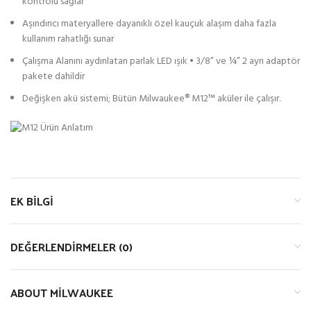
kontrolü sağlar
Aşındırıcı materyallere dayanıklı özel kauçuk alaşım daha fazla
kullanım rahatlığı sunar
Çalışma Alanını aydınlatan parlak LED ışık • 3/8” ve ¼” 2 ayrı adaptör
pakete dahildir
Değişken akü sistemi; Bütün Milwaukee® M12™ aküler ile çalışır.
EK BILGI
DEĞERLENDIRMELER (0)
ABOUT MILWAUKEE