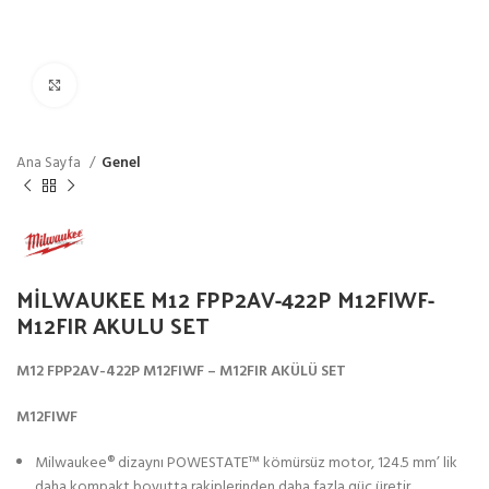
Click to enlarge
Ana Sayfa
Genel
MİLWAUKEE M12 FPP2AV-422P M12FIWF-
M12FIR AKULU SET
M12 FPP2AV-422P M12FIWF – M12FIR AKÜLÜ SET
M12FIWF
Milwaukee® dizaynı POWESTATE™ kömürsüz motor, 124.5 mm’ lik
daha kompakt boyutta rakiplerinden daha fazla güç üretir