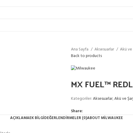
Ana Sayfa
Aksesuarlar
Akü ve 
Back to products
MX FUEL™ REDL
Kategoriler:
Aksesuarlar
,
Akü ve Şarj
Share:
AÇIKLAMA
EK BILGI
DEĞERLENDIRMELER (0)
ABOUT MILWAUKEE