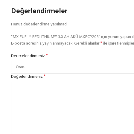
Değerlendirmeler
Henüz değerlendirme yapılmadı.
“MX FUEL™ REDLITHIUM™ 3.0 AH AKÜ MXFCP203” için yorum yapan ilk k
*
E-posta adresiniz yayınlanmayacak.
Gerekli alanlar
ile işaretlenmişler
*
Derecelendirmeniz
*
Değerlendirmeniz