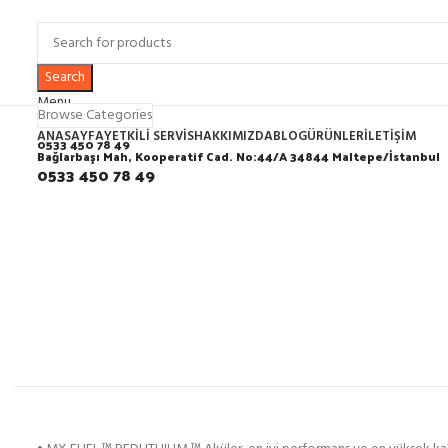
Search
Menu
Browse Categories
ANASAYFA
YETKILI SERVIS
HAKKIMIZDA
BLOG
ÜRÜNLER
İLETIŞIM
0533 450 78 49
Bağlarbaşı Mah, Kooperatif Cad. No:44/A 34844 Maltepe/İstanbul
0533 450 78 49
Click to enlarge