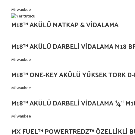
Milwaukee
M18™ AKÜLÜ MATKAP & VİDALAMA
M18™ AKÜLÜ DARBELİ VİDALAMA M18 B
Milwaukee
M18™ ONE-KEY AKÜLÜ YÜKSEK TORK D-
Milwaukee
M18™ AKÜLÜ DARBELİ VİDALAMA 1⁄4“ M1
Milwaukee
MX FUEL™ POWERTREDZ™ ÖZELLİKLİ B