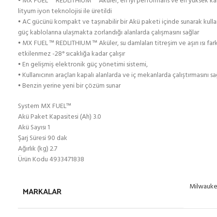
• MX FUEL ™ REDLITHIUM ™ Aküler, en iyi performans ve en yüksek ka
lityum iyon teknolojisi ile üretildi
• AC gücünü kompakt ve taşınabilir bir Akü paketi içinde sunarak kullan
güç kablolarına ulaşmakta zorlandığı alanlarda çalışmasını sağlar
• MX FUEL ™ REDLITHIUM ™ Aküler, su damlaları titreşim ve aşırı ısı far
etkilenmez -28° sıcaklığa kadar çalışır
• En gelişmiş elektronik güç yönetimi sistemi,
• Kullanıcının araçları kapalı alanlarda ve iç mekanlarda çalıştırmasını sa
• Benzin yerine yeni bir çözüm sunar
System MX FUEL™
Akü Paket Kapasitesi (Ah) 3.0
Akü Sayısı 1
Şarj Süresi 90 dak
Ağırlık (kg) 2.7
Ürün Kodu 4933471838
Milwauk
MARKALAR