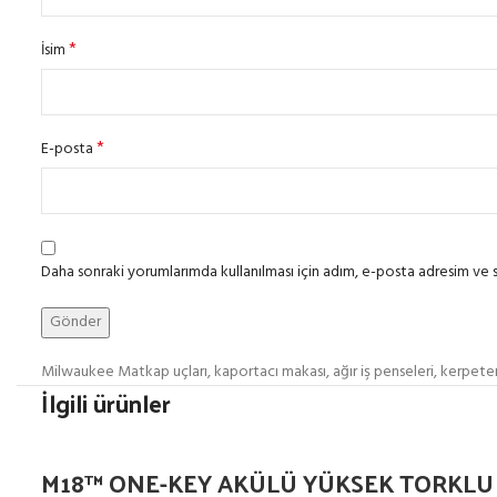
*
İsim
*
E-posta
Daha sonraki yorumlarımda kullanılması için adım, e-posta adresim ve s
Milwaukee Matkap uçları, kaportacı makası, ağır iş penseleri, kerpetenler
İlgili ürünler
M18™ ONE-KEY AKÜLÜ YÜKSEK TORKLU 