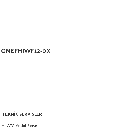
18 ONEFHIWF12-0X
TEKNIK SERVISLER
AEG Yetkili Servis