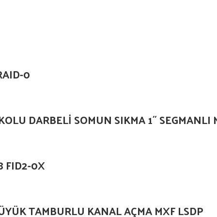
RAID-0
KOLU DARBELİ SOMUN SIKMA 1˝ SEGMANLI
8 FID2-0X
ÜYÜK TAMBURLU KANAL AÇMA MXF LSDP