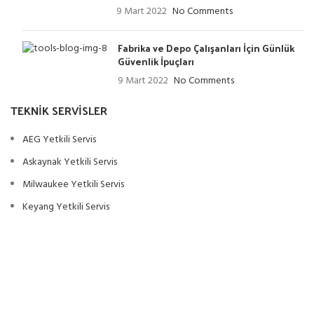
9 Mart 2022
No Comments
Fabrika ve Depo Çalışanları İçin Günlük
Güvenlik İpuçları
9 Mart 2022
No Comments
TEKNIK SERVISLER
AEG Yetkili Servis
Askaynak Yetkili Servis
Milwaukee Yetkili Servis
Keyang Yetkili Servis
Ryobi Yetkili Servis
Eibenstock Yetkili Servis
Alfra Yetkili Servis
Ottotech Yetkili Servis