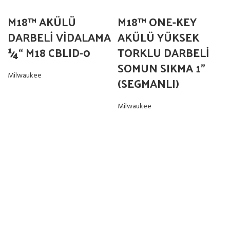
M18™ AKÜLÜ
M18™ ONE-KEY
DARBELİ VİDALAMA
AKÜLÜ YÜKSEK
1⁄4“ M18 CBLID-0
TORKLU DARBELİ
SOMUN SIKMA 1”
Milwaukee
(SEGMANLI)
Milwaukee